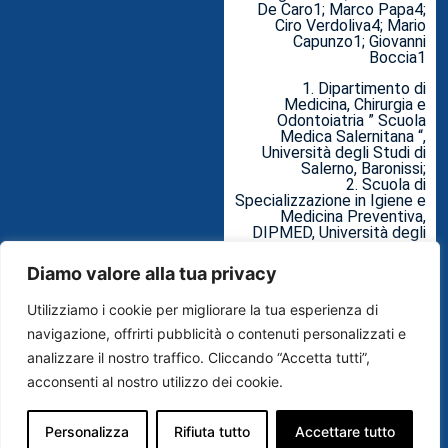
De Caro1; Marco Papa4;
Ciro Verdoliva4; Mario
Capunzo1; Giovanni
Boccia1
1. Dipartimento di
Medicina, Chirurgia e
Odontoiatria ” Scuola
Medica Salernitana “,
Università degli Studi di
Salerno, Baronissi;
2. Scuola di
Specializzazione in Igiene e
Medicina Preventiva,
DIPMED, Università degli
Studi di Salerno, Baronissi;
3. U.O.C. Igiene ospedaliera
Diamo valore alla tua privacy
e Laboratorio, A.O.U. ” San
Giovanni di Dio e Ruggi
Utilizziamo i cookie per migliorare la tua esperienza di
d’Aragona “, Salerno;
4. Direzione Strategica
navigazione, offrirti pubblicità o contenuti personalizzati e
A.O.U. San Giovanni di Dio e
analizzare il nostro traffico. Cliccando “Accetta tutti”,
Ruggi d’Aragona.
acconsenti al nostro utilizzo dei cookie.
Test rapidi per la
rilevazione di
microrganismi patogeni in
Personalizza
Rifiuta tutto
Accettare tutto
ambiente ospedaliero