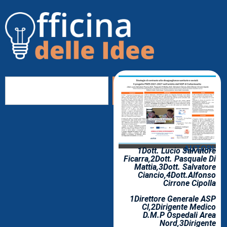
AUTORI:
1
Dott. Lucio Salvatore
Ficarra,
2
Dott. Pasquale Di
Mattia,
3
Dott. Salvatore
Ciancio,
4
Dott.Alfonso
Cirrone Cipolla
1Direttore Generale ASP
Cl,2Dirigente Medico
D.M.P Ospedali Area
Nord,3Dirigente