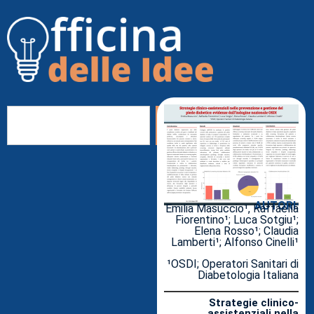
AUTORI:
Emilia Masuccio¹, Raffaella
Fiorentino¹; Luca Sotgiu¹;
Elena Rosso¹; Claudia
Lamberti¹; Alfonso Cinelli¹
¹OSDI; Operatori Sanitari di
Diabetologia Italiana
Strategie clinico-
assistenziali nella