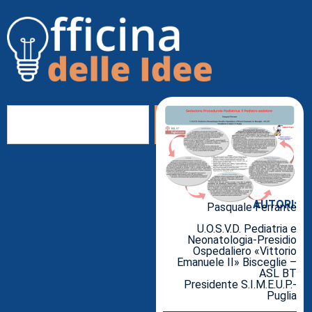
AUTORI:
Pasquale Ferrante
U.O.S.V.D. Pediatria e
Neonatologia-Presidio
Ospedaliero «Vittorio
Emanuele II» Bisceglie –
ASL BT
Presidente S.I.M.E.U.P.-
Puglia