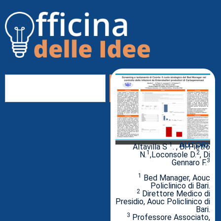
AUTORI:
1
Altavilla S
. , Di Pietro
1
2
N.
,Loconsole D.
, Di
3
Gennaro F.
1
Bed Manager, Aouc
Policlinico di Bari.
2
Direttore Medico di
Presidio, Aouc Policlinico di
Bari.
3
Professore Associato,