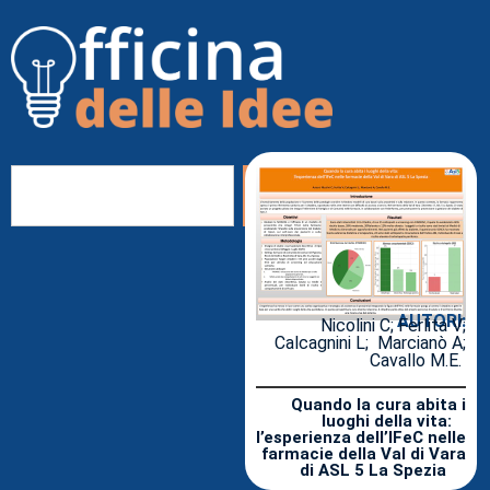
AUTORI:
Nicolini C; Ferlita V;
Calcagnini L; Marcianò A;
Cavallo M.E.
Quando la cura abita i
luoghi della vita:
l’esperienza dell’IFeC nelle
farmacie della Val di Vara
di ASL 5 La Spezia