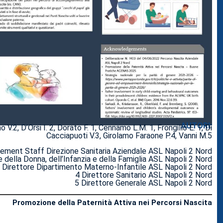
AUTORI:
no V.2, D’Orsi I. 2, Dorato F. 1, Cennamo L.M. 1, Frongillo E. 1, Di
Cacciapuoti V.3, Girolamo Faraone P.4, Vanni M.5
ement Staff Direzione Sanitaria Aziendale ASL Napoli 2 Nord
e della Donna, dell’Infanzia e della Famiglia ASL Napoli 2 Nord
 Direttore Dipartimento Materno-Infantile ASL Napoli 2 Nord
4 Direttore Sanitario ASL Napoli 2 Nord
5 Direttore Generale ASL Napoli 2 Nord
Promozione della Paternità Attiva nei Percorsi Nascita