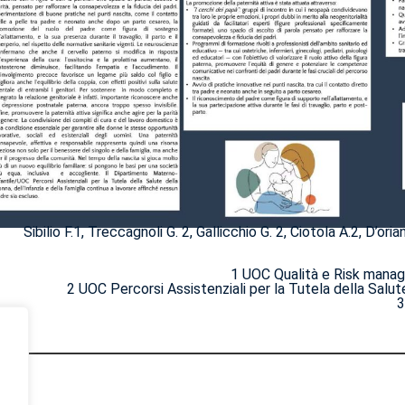
Sibilio F.1, Treccagnoli G. 2, Gallicchio G. 2, Ciotola A.2, D’oria
1 UOC Qualità e Risk manag
2 UOC Percorsi Assistenziali per la Tutela della Salut
3