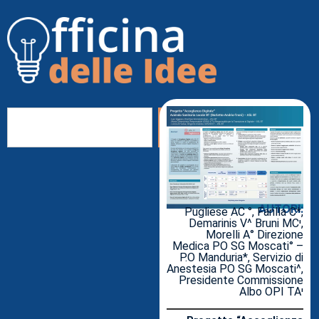
AUTORI:
Pugliese AC °, Farilla C*,
Demarinis V^ Bruni MCꞌ,
Morelli A° Direzione
Medica PO SG Moscati° –
P.O Manduria*, Servizio di
Anestesia PO SG Moscati^,
Presidente Commissione
Albo OPI TAꞌ