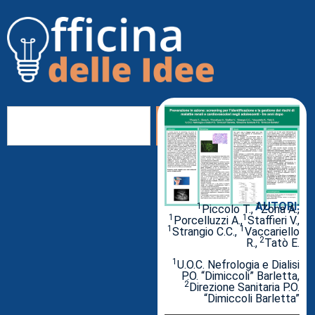
AUTORI:
1
1
Piccolo T.,
Zona A.,
1
1
Porcelluzzi A.,
Staffieri V.,
1
1
Strangio C.C.,
Vaccariello
2
R.,
Tatò E.
1
U.O.C. Nefrologia e Dialisi
P.O. “Dimiccoli” Barletta,
2
Direzione Sanitaria P.O.
“Dimiccoli Barletta”