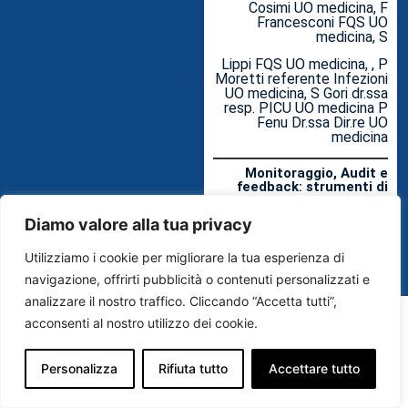
Cosimi UO medicina, F
Francesconi FQS UO
medicina, S
Lippi FQS UO medicina, , P
Moretti referente Infezioni
UO medicina, S Gori dr.ssa
resp. PICU UO medicina P
Fenu Dr.ssa Dir.re UO
medicina
Monitoraggio, Audit e
feedback: strumenti di
miglioramento su casi di
colonizzazione
Diamo valore alla tua privacy
secondaria da
Acinetobacter baumanni
in setting medico
Utilizziamo i cookie per migliorare la tua esperienza di
dell’ospedale di Cecina
navigazione, offrirti pubblicità o contenuti personalizzati e
analizzare il nostro traffico. Cliccando “Accetta tutti”,
acconsenti al nostro utilizzo dei cookie.
Personalizza
Rifiuta tutto
Accettare tutto