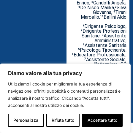
Enrico, ⁸Gandolfi Angela,
⁴De Nisco Marika,³Silva
Giovanna, ⁹Tirani
Marcello,¹⁰Bellini Aldo
¹Dirigente Psicologo,
²Dirigente Professioni
Sanitarie, ³Assistente
Amministrativo,
⁴Assistente Sanitaria
⁵Psicologa Tirocinante,
⁶Educatore Professionale,
⁷Assistente Sociale,
⁸Infermiere- SC
Promozione della Salute e
Diamo valore alla tua privacy
Prevenzione del Fattori di
Rischio Comportamentali,
⁹Direttore Dipartimento di
Utilizziamo i cookie per migliorare la tua esperienza di
Igiene e Prevenzione
navigazione, offrirti pubblicità o contenuti personalizzati e
Sanitaria, ¹⁰Direttore
Sanitario – ATS Brianza
analizzare il nostro traffico. Cliccando “Accetta tutti”,
acconsenti al nostro utilizzo dei cookie.
LIFE SKILLS CAMP PER
ADOLESCENTI
Personalizza
Rifiuta tutto
Accettare tutto