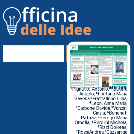
AUTORI:
¹Pignatto Antonio, ² Butera
Angelo, ⁶Fontana Maria
Saveria,⁶Frattallone Lidia,
⁴Leoni Anna Maria,
³Carbone Davide,⁵Vanzini
Cinzia, ⁶Benenati
Patrizia,⁶Perego Maria
Ornella, ⁶Perolini Michela,
⁶Rizzi Dolores,
⁷RossiAndrea,⁸Cazzaniga