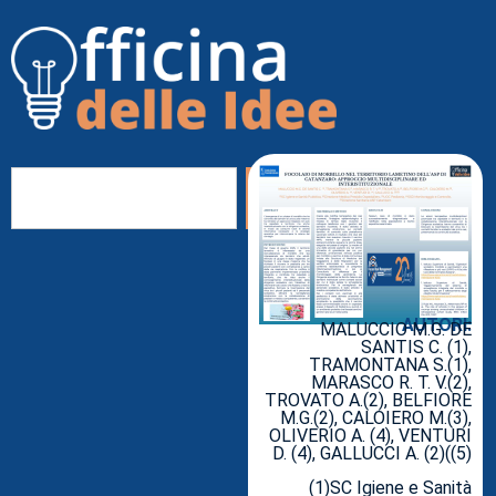
AUTORI:
MALUCCIO M.G. DE
SANTIS C. (1),
TRAMONTANA S.(1),
MARASCO R. T. V.(2),
TROVATO A.(2), BELFIORE
M.G.(2), CALOIERO M.(3),
OLIVERIO A. (4), VENTURI
D. (4), GALLUCCI A. (2)((5)
(1)SC Igiene e Sanità