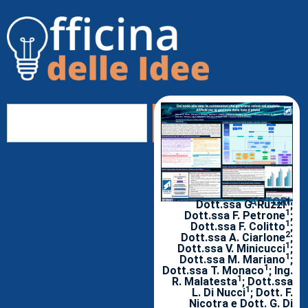
AUTORI:
1
Dott.ssa G. Ruzzi
;
1
Dott.ssa F. Petrone
;
1
Dott.ssa F. Colitto
;
2
Dott.ssa A. Ciarlone
;
1
Dott.ssa V. Minicucci
;
1
Dott.ssa M. Mariano
;
1
Dott.ssa T. Monaco
; Ing.
1
R. Malatesta
; Dott.ssa
1
L. Di Nucci
; Dott. F.
Nicotra e Dott. G. Di