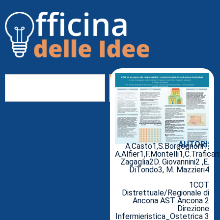
AUTORI:
A.Casto1,S.Borgognoni1,
A.Alfier1,F.Montelli1,C.Trafica
Zagaglia2D. Giovannini2 ,E.
DiTondo3, M. Mazzieri4
1COT
Distrettuale/Regionale di
Ancona AST Ancona 2
Direzione
Infermieristica_Ostetrica 3