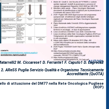
AUTORI:
atarrelli
2
M. Ciccarese
1
D. Ferrante
1
F. Caputo
1
D. Lagreca
2
s 2. AReSS Puglia Servizio Qualità e Organismo Tecnicamente
A
ccreditante (
QuOTA)
ello di attuazione del DM77 nella Rete Oncologica Pugliese
(ROP)