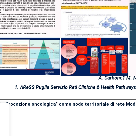
A. Carbone
1
M. M
1
. AReSS Puglia Servizio Reti Cliniche & Health Pathway
 a “vocazione oncologica” come nodo territoriale di rete Mod