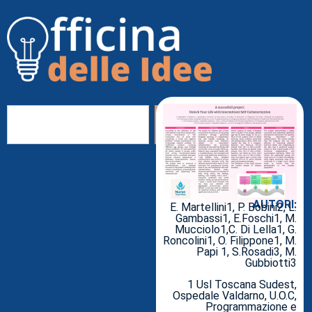
AUTORI:
E. Martellini1, P. Bobini2, L.
Gambassi1, E.Foschi1, M.
Mucciolo1,C. Di Lella1, G.
Roncolini1, O. Filippone1, M.
Papi 1, S.Rosadi3, M.
Gubbiotti3
1 Usl Toscana Sudest,
Ospedale Valdarno, U.O.C,
Programmazione e