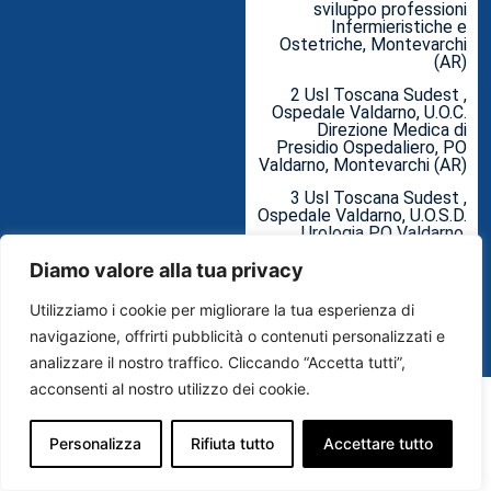
sviluppo professioni
Infermieristiche e
Ostetriche, Montevarchi
(AR)
2 Usl Toscana Sudest ,
Ospedale Valdarno, U.O.C.
Direzione Medica di
Presidio Ospedaliero, PO
Valdarno, Montevarchi (AR)
3 Usl Toscana Sudest ,
Ospedale Valdarno, U.O.S.D.
Urologia PO Valdarno,
Montevarchi (AR)
Diamo valore alla tua privacy
A succesfull project:
Utilizziamo i cookie per migliorare la tua esperienza di
Unlock Your Life with
Intermittent Self-
navigazione, offrirti pubblicità o contenuti personalizzati e
Catheterization
analizzare il nostro traffico. Cliccando “Accetta tutti”,
acconsenti al nostro utilizzo dei cookie.
Personalizza
Rifiuta tutto
Accettare tutto