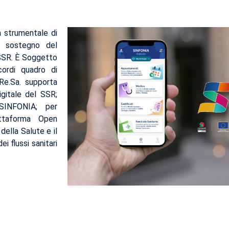
à strumentale di
l sostegno del
 SSR. È Soggetto
cordi quadro di
Re.Sa. supporta
gitale del SSR;
 SINFONIA; per
attaforma Open
della Salute e il
 flussi sanitari