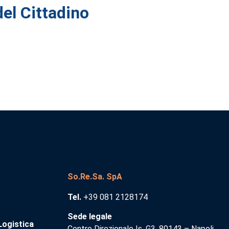
el Cittadino
So.Re.Sa. SpA
Tel.
+39 081 2128174
Sede legale
Logistica
Centro Direzionale Is. G3, 80143 – Napoli