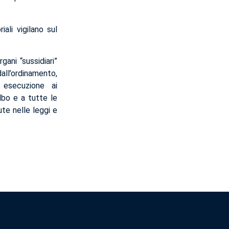
iali vigilano sul
gani “sussidiari”
dall’ordinamento,
 esecuzione ai
’albo e a tutte le
ute nelle leggi e