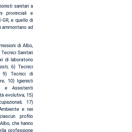
nisti sanitari a
i provinciali e
I-GR, e quello di
ini ammontano ad
issioni di Albo,
 Tecnici Sanitari
ri di laboratorio
isti; 6) Tecnici
; 9) Tecnici di
e; 10) Igienisti
i e Assistenti
tà evolutiva; 15)
cupazionali; 17)
l’Ambiente e nei
iascun profilo
 Albo, che hanno
ella professione