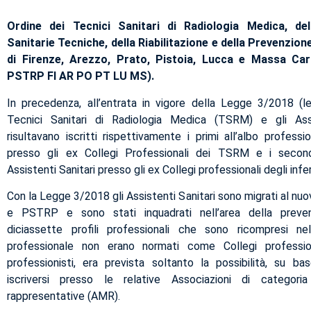
Ordine dei Tecnici Sanitari di Radiologia Medica, del
Sanitarie Tecniche, della Riabilitazione e della Prevenzio
di Firenze, Arezzo, Prato, Pistoia, Lucca e Massa C
PSTRP FI AR PO PT LU MS).
In precedenza, all’entrata in vigore della Legge 3/2018 (l
Tecnici Sanitari di Radiologia Medica (TSRM) e gli Assi
risultavano iscritti rispettivamente i primi all’albo profes
presso gli ex Collegi Professionali dei TSRM e i secondi
Assistenti Sanitari presso gli ex Collegi professionali degli infer
Con la Legge 3/2018 gli Assistenti Sanitari sono migrati al n
e PSTRP e sono stati inquadrati nell’area della prevenz
diciassette profili professionali che sono ricompresi n
professionale non erano normati come Collegi professio
professionisti, era prevista soltanto la possibilità, su bas
iscriversi presso le relative Associazioni di categori
rappresentative (AMR).