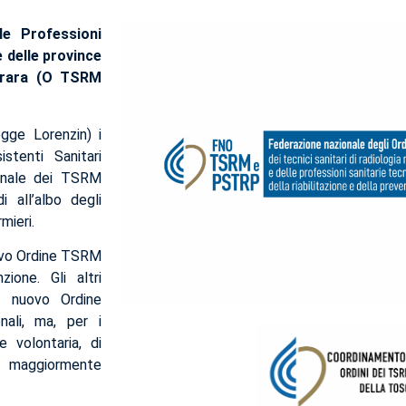
le Professioni
ne
delle province
arrara (O TSRM
egge Lorenzin) i
stenti Sanitari
sionale dei TSRM
 all’albo degli
mieri.
uovo Ordine TSRM
ione. Gli altri
el nuovo Ordine
nali, ma, per i
e volontaria, di
a maggiormente