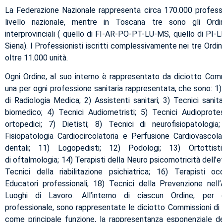
La Federazione Nazionale rappresenta circa 170.000 professio
livello nazionale, mentre in Toscana tre sono gli Ordin
interprovinciali ( quello di FI-AR-PO-PT-LU-MS, quello di PI-L
Siena). I Professionisti iscritti complessivamente nei tre Ord
oltre 11.000 unità.
Ogni Ordine, al suo interno è rappresentato da diciotto Comm
una per ogni professione sanitaria rappresentata, che sono: 1)
di Radiologia Medica; 2) Assistenti sanitari; 3) Tecnici sanita
biomedico; 4) Tecnici Audiometristi; 5) Tecnici Audioprotes
ortopedici; 7) Dietisti; 8) Tecnici di neurofisiopatologia
Fisiopatologia Cardiocircolatoria e Perfusione Cardiovascolar
dentali; 11) Logopedisti; 12) Podologi; 13) Ortottist
di oftalmologia; 14) Terapisti della Neuro psicomotricità dell’e
Tecnici della riabilitazione psichiatrica; 16) Terapisti oc
Educatori professionali; 18) Tecnici della Prevenzione nel
Luoghi di Lavoro. All’interno di ciascun Ordine, per c
professionale, sono rappresentate le diciotto Commissioni di
come principale funzione, la rappresentanza esponenziale d