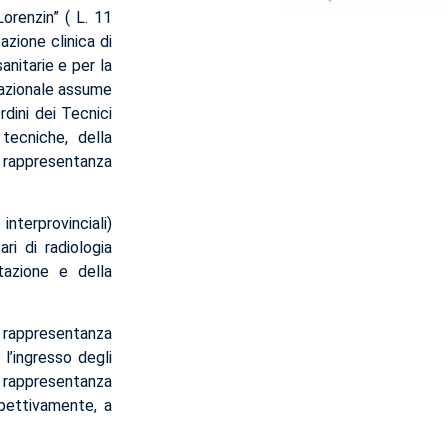
orenzin” ( L. 11
azione clinica di
anitarie e per la
 Nazionale assume
dini dei Tecnici
 tecniche, della
 rappresentanza
interprovinciali)
ri di radiologia
itazione e della
o rappresentanza
l’ingresso degli
appresentanza
pettivamente, a