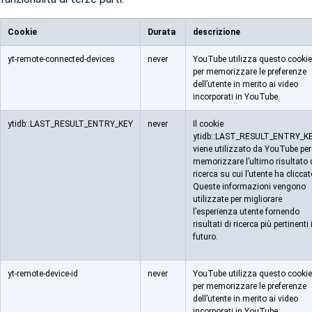
Cookie
Durata
descrizione
yt-remote-connected-devices
never
YouTube utilizza questo cookie
per memorizzare le preferenze
dell’utente in merito ai video
incorporati in YouTube.
ytidb::LAST_RESULT_ENTRY_KEY
never
Il cookie
ytidb::LAST_RESULT_ENTRY_K
viene utilizzato da YouTube per
memorizzare l’ultimo risultato 
ricerca su cui l’utente ha cliccat
Queste informazioni vengono
utilizzate per migliorare
l’esperienza utente fornendo
risultati di ricerca più pertinenti 
futuro.
yt-remote-device-id
never
YouTube utilizza questo cookie
per memorizzare le preferenze
dell’utente in merito ai video
incorporati in YouTube.