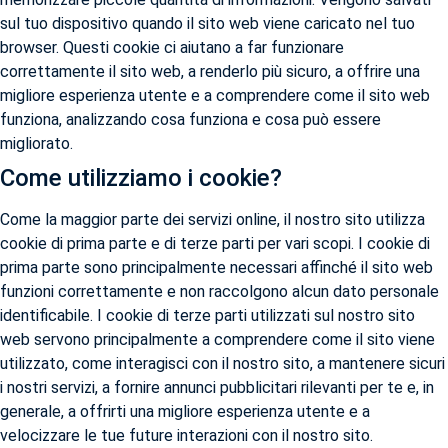
sul tuo dispositivo quando il sito web viene caricato nel tuo
browser. Questi cookie ci aiutano a far funzionare
correttamente il sito web, a renderlo più sicuro, a offrire una
migliore esperienza utente e a comprendere come il sito web
funziona, analizzando cosa funziona e cosa può essere
migliorato.
Come utilizziamo i cookie?
Come la maggior parte dei servizi online, il nostro sito utilizza
cookie di prima parte e di terze parti per vari scopi. I cookie di
prima parte sono principalmente necessari affinché il sito web
funzioni correttamente e non raccolgono alcun dato personale
identificabile. I cookie di terze parti utilizzati sul nostro sito
web servono principalmente a comprendere come il sito viene
utilizzato, come interagisci con il nostro sito, a mantenere sicuri
i nostri servizi, a fornire annunci pubblicitari rilevanti per te e, in
generale, a offrirti una migliore esperienza utente e a
velocizzare le tue future interazioni con il nostro sito.