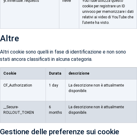
yt.innertube::requests
never
YouTube utilizza questo
cookie per registrare un ID
univoco per memorizzare i dati
relativi ai video di YouTube che
l’utente ha visto.
Altre
Altri cookie sono quelli in fase di identificazione e non sono
stati ancora classificati in alcuna categoria.
Cookie
Durata
descrizione
CF_Authorization
1 day
La descrizione non è attualmente
disponibile.
__Secure-
6
La descrizione non è attualmente
ROLLOUT_TOKEN
months
disponibile.
Gestione delle preferenze sui cookie