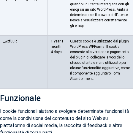
quando un utente interagisce con gli
emoji su un sito WordPress. Aiuta a
determinare se il browser dell’utente
riesce a visualizzare correttamente
gli emoji.
_wpfuuid
1 year 1
Questo cookie è utilizzato dal plugin
month
WordPress WPForms. Il cookie
4 days
consente alla versione a pagamento
del plugin di collegare le voci dello
stesso utente e viene utilizzato per
alcune funzionalità aggiuntive, come
il componente aggiuntivo Form
Abandonment.
Funzionale
I cookie funzionali aiutano a svolgere determinate funzionalità
come la condivisione del contenuto del sito Web su
piattaforme di social media, la raccolta di feedback e altre
funzionalità di terze parti.